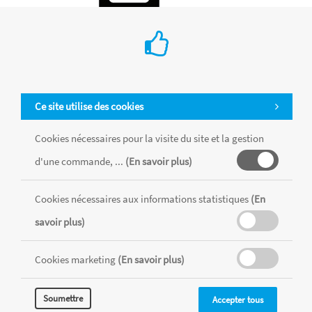
Ce site utilise des cookies
Cookies nécessaires pour la visite du site et la gestion
d'une commande, ...
(En savoir plus)
Cookies nécessaires aux informations statistiques
(En
Set de feutres Posca à pointes fines
savoir plus)
Cookies marketing
(En savoir plus)
Posca
Ces 4 marqueurs Posca sont dotés de pointes coniques finse et
de peinture à paillettes pour des dessins brilants ! Ces
Soumettre
Accepter tous