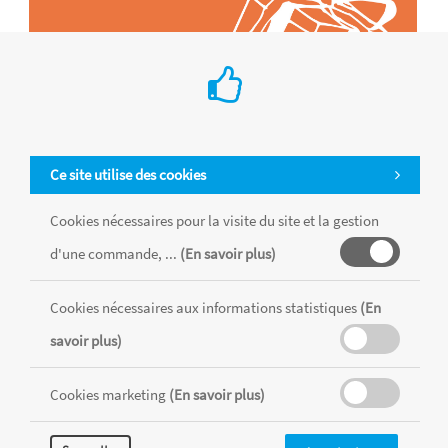
Ce site utilise des cookies
Cookies nécessaires pour la visite du site et la gestion
d'une commande, ...
(En savoir plus)
Tous les produits sont vendus dans la limite des stocks disponibles de
chaque magasin, toutes taxes comprises.
Cookies nécessaires aux informations statistiques
(En
savoir plus)
MENTIONS LÉGALES
CONDITIONS GÉNÉRALES
Cookies marketing
(En savoir plus)
RÉALISÉ AVEC MERCATOR
CMS