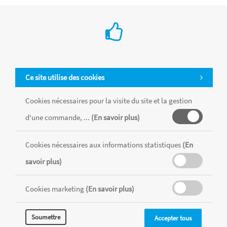
€ 35.80
Fiskars
Les lames en acier inoxydable RazorEdge de première qualité
les plus tranchantes glissent à travers le tissu. Poignée
ergonomique profilée. Poignée Softgrip pour plus de confort
et de contrôle.
Ce site utilise des cookies
Ajouter au Panier
Cookies nécessaires pour la visite du site et la gestion
d'une commande, ...
(En savoir plus)
Cookies nécessaires aux informations statistiques
(En
savoir plus)
Cookies marketing
(En savoir plus)
Soumettre
Accepter tous