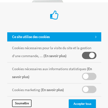
Ce site utilise des cookies
Cookies nécessaires pour la visite du site et la gestion
d'une commande, ...
(En savoir plus)
Cookies nécessaires aux informations statistiques
(En
savoir plus)
Coffret creacord 222x160x39mm
€ 32.20
Cookies marketing
(En savoir plus)
Graine Créative
Coffret pour réaliser 10 bracelets et 2 porte-clés en Créacord
Soumettre
Accepter tous