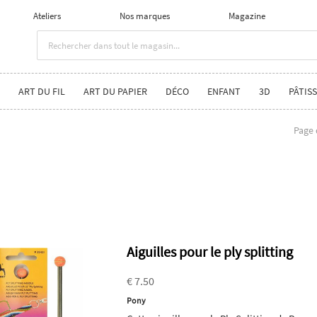
Ateliers
Nos marques
Magazine
ART DU FIL
ART DU PAPIER
DÉCO
ENFANT
3D
PÂTISS
Page 
Aiguilles pour le ply splitting
€ 7.50
Pony