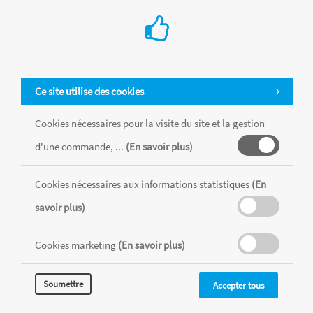
Ce site utilise des cookies
Cookies nécessaires pour la visite du site et la gestion
d'une commande, ...
(En savoir plus)
Tous les produits sont vendus dans la limite des stocks disponibles de
chaque magasin, toutes taxes comprises.
Cookies nécessaires aux informations statistiques
(En
savoir plus)
MENTIONS LÉGALES
CONDITIONS GÉNÉRALES
RÉALISÉ AVEC MERCATOR
Cookies marketing
(En savoir plus)
CMS
Soumettre
Accepter tous