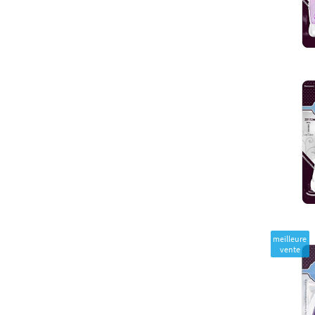
meilleure
vente