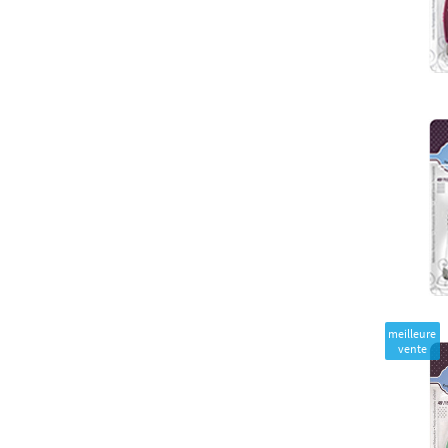
meilleure
vente