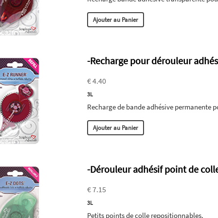
Ajouter au Panier
-Recharge pour dérouleur adhési
€ 4.40
3L
Recharge de bande adhésive permanente pou
Ajouter au Panier
-Dérouleur adhésif point de coll
€ 7.15
3L
Petits points de colle repositionnables.