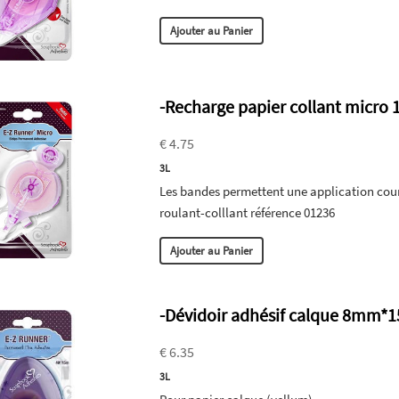
Ajouter au Panier
-Recharge papier collant micro
€ 4.75
3L
Les bandes permettent une application courb
roulant-colllant référence 01236
Ajouter au Panier
-Dévidoir adhésif calque 8mm*
€ 6.35
3L