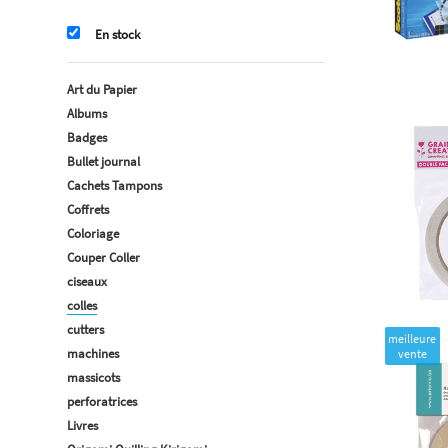
En stock
Art du Papier
Albums
Badges
Bullet journal
Cachets Tampons
Coffrets
Coloriage
Couper Coller
ciseaux
colles
cutters
meilleure
machines
vente
massicots
perforatrices
Livres