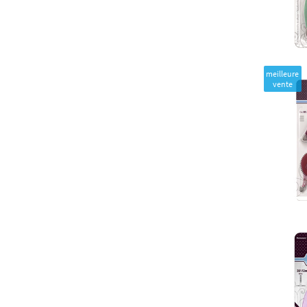
meilleure
vente