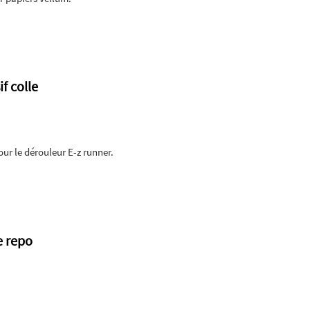
f colle
r le dérouleur E-z runner.
e repo