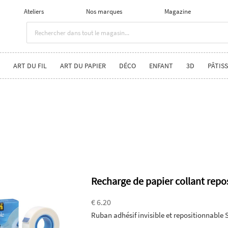
Ateliers
Nos marques
Magazine
ART DU FIL
ART DU PAPIER
DÉCO
ENFANT
3D
PÂTISS
Recharge de papier collant repo
€ 6.20
Ruban adhésif invisible et repositionnable 