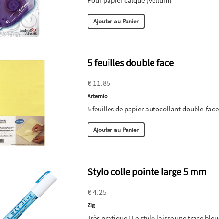
Pour papier calque (vellum)
Ajouter au Panier
5 feuilles double face
€ 11.85
Artemio
5 feuilles de papier autocollant double-face
Ajouter au Panier
Stylo colle pointe large 5 mm
€ 4.25
Zig
Très pratique ! Le stylo laisse une trace bl