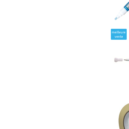
meilleure
vente