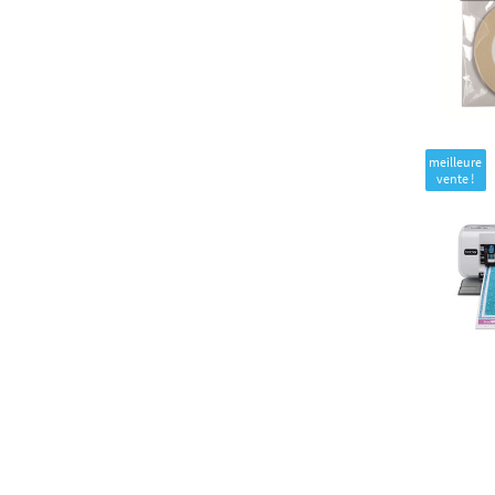
meilleure
vente !