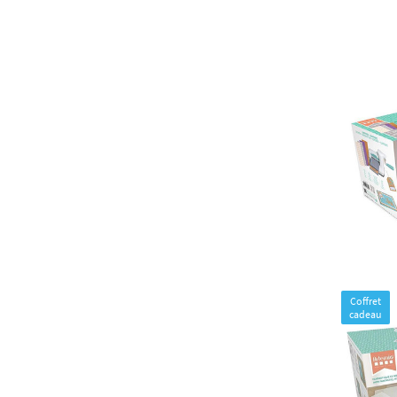
Coffret
cadeau