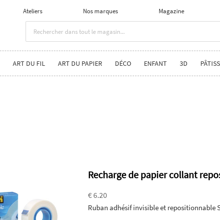
Ateliers
Nos marques
Magazine
ART DU FIL
ART DU PAPIER
DÉCO
ENFANT
3D
PÂTISS
Recharge de papier collant repo
€ 6.20
Ruban adhésif invisible et repositionnable 