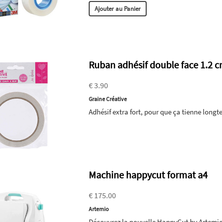
Ajouter au Panier
Ruban adhésif double face 1.2 c
€ 3.90
Graine Créative
Adhésif extra fort, pour que ça tienne longt
Machine happycut format a4
€ 175.00
Artemio
Découvrez la nouvelle HappyCut by Artemi