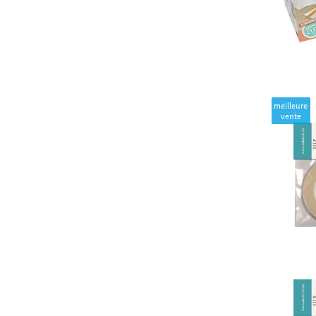
meilleure
vente