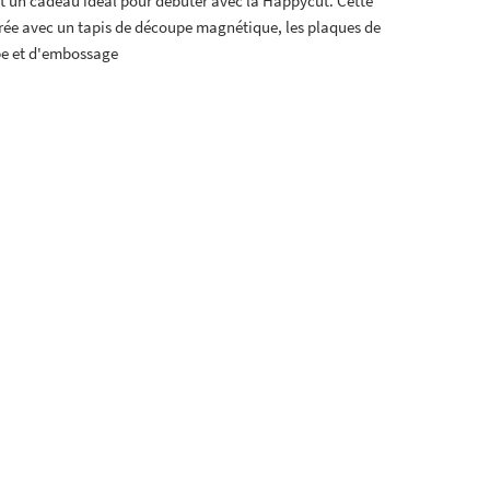
t un cadeau idéal pour débuter avec la Happycut. Cette
rée avec un tapis de découpe magnétique, les plaques de
pe et d'embossage