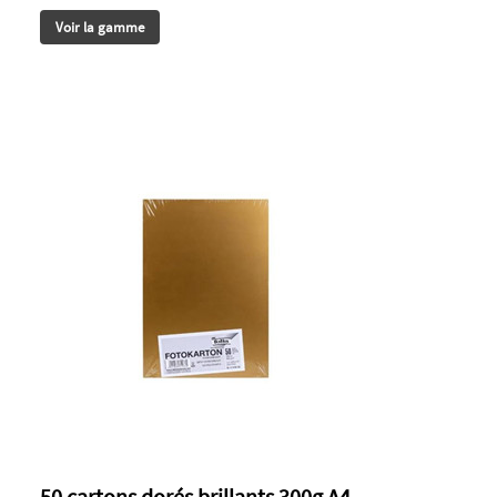
Voir la gamme
50 cartons dorés brillants 300g A4