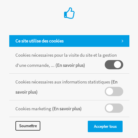
Ce site utilise des cookies
Cookies nécessaires pour la visite du site et la gestion
d'une commande, ...
(En savoir plus)
Tous les produits sont vendus dans la limite des stocks disponibles de
chaque magasin, toutes taxes comprises.
Cookies nécessaires aux informations statistiques
(En
savoir plus)
MENTIONS LÉGALES
CONDITIONS GÉNÉRALES
RÉALISÉ AVEC MERCATOR
Cookies marketing
(En savoir plus)
CMS
Soumettre
Accepter tous