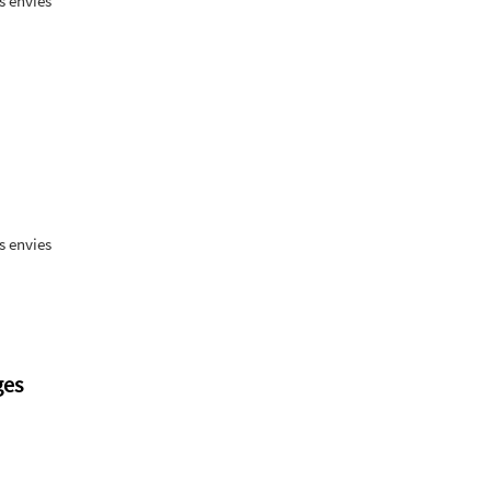
s envies
s envies
ges