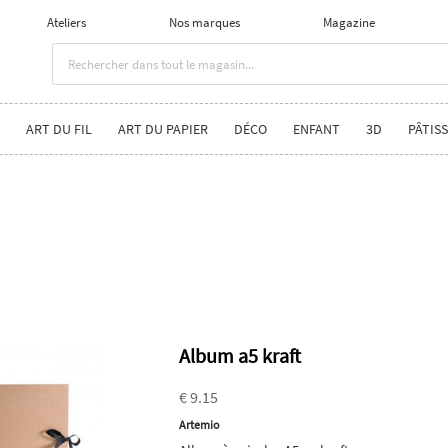
Ateliers
Nos marques
Magazine
ART DU FIL
ART DU PAPIER
DÉCO
ENFANT
3D
PÂTISS
Album a5 kraft
€ 9.15
Artemio