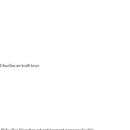
l
0 feuilles en kraft brun
 40 feuilles blanches est entièrement personnalisable.