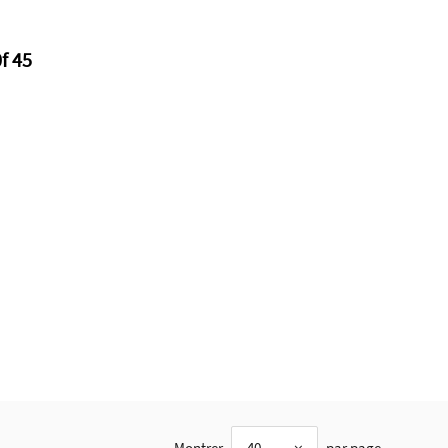
0f 45
Montrer
40
par page