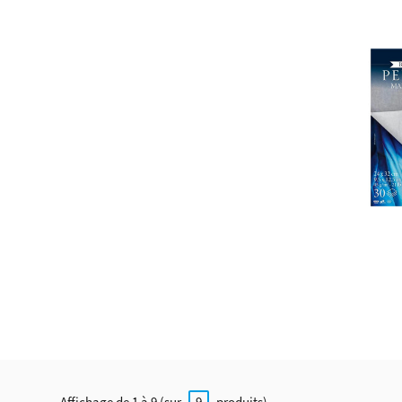
Affichage de 1 à 9 (sur
produits)
9