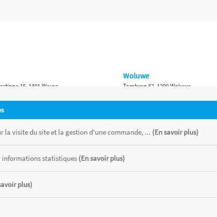
Woluwe
astinne 15, 1301 Wavre
Tomberg 52, 1200 Woluwe
Namur
es
 Bruxelles 315, 1410 Waterloo
Ch. de Marche 382, 5100 Namur
 la visite du site et la gestion d'une commande, ...
(En savoir plus)
 informations statistiques
(En savoir plus)
savoir plus)
 chaque magasin, toutes taxes comprises.