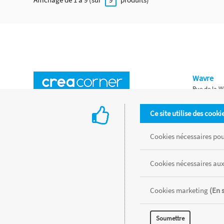
Wavre
Rue de la W
Horaires d'ouverture
Waterloo
Ce site utilise des cooki
Chaussée de
Accès aux magasins
Livraison
Cookies nécessaires pour
Retours d'articles
Une histoire de famille
Cookies nécessaires aux
Remises spéciales
Gestion des cookies
Cookies marketing
(En 
Tous les produits sont vendus dans la limite des stocks disponibles de
Soumettre