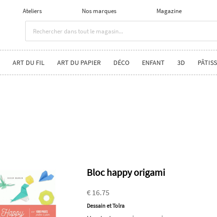
Ateliers
Nos marques
Magazine
ART DU FIL
ART DU PAPIER
DÉCO
ENFANT
3D
PÂTISS
Bloc happy origami
€ 16.75
Dessain et Tolra