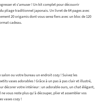
ogresser et s'amuser ! Un kit complet pour découvrir
 du pliage traditionnel japonais. Un livret de 64 pages avec
ilement 20 origamis dont vous serez fiers avec un bloc de 120
 Format cadeau.
e salon ou votre bureau un endroit cozy ! Suivez les
etits vases adorables ! Grâce à un pas à pas clair et illustré,
r décorer votre intérieur : un adorable ours, un chat élégant,
il ne vous reste plus qu'à découper, plier et assembler vos
es vases cozy !