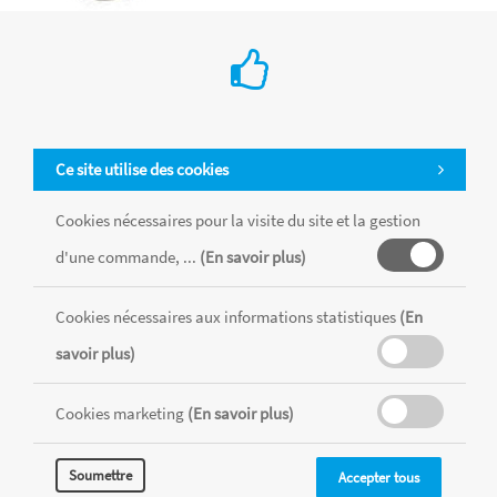
Perforatrice mini flamingo 0,95cm ø
€ 3.10
Ce site utilise des cookies
Rayher
Cette perforatrice Flamant Rose vous permettra de perforer de
Cookies nécessaires pour la visite du site et la gestion
jolies silhouettes dans une multitudes de papiers colorés et
d'une commande, ...
(En savoir plus)
imprimés de votre choix pour vos créations.
Ajouter au Panier
Cookies nécessaires aux informations statistiques
(En
savoir plus)
Cookies marketing
(En savoir plus)
Soumettre
Accepter tous