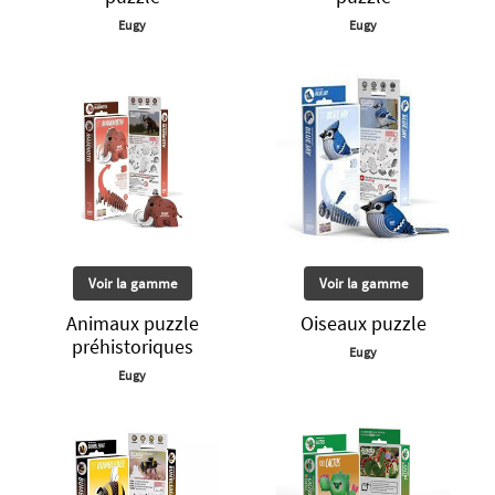
Eugy
Eugy
Voir la gamme
Voir la gamme
Animaux puzzle
Oiseaux puzzle
préhistoriques
Eugy
Eugy