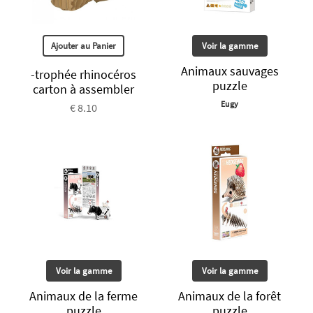
Ajouter au Panier
Voir la gamme
Animaux sauvages
-trophée rhinocéros
puzzle
carton à assembler
Eugy
€ 8.10
Voir la gamme
Voir la gamme
Animaux de la ferme
Animaux de la forêt
puzzle
puzzle