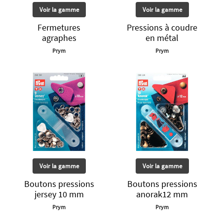
Voir la gamme
Voir la gamme
Fermetures
Pressions à coudre
agraphes
en métal
Prym
Prym
Voir la gamme
Voir la gamme
Boutons pressions
Boutons pressions
jersey 10 mm
anorak12 mm
Prym
Prym