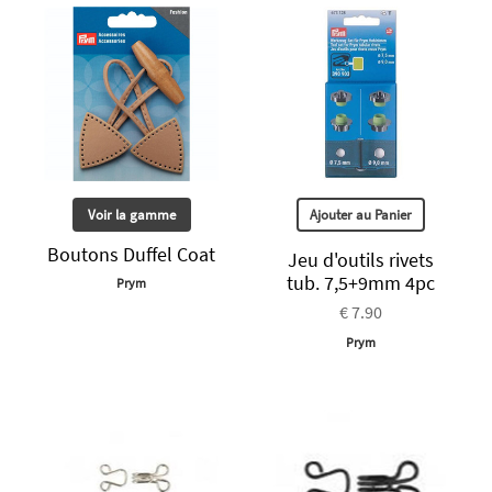
Voir la gamme
Ajouter au Panier
Boutons Duffel Coat
Jeu d'outils rivets
tub. 7,5+9mm 4pc
Prym
€ 7.90
Prym