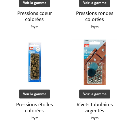
Voir la gamme
Voir la gamme
Pressions coeur
Pressions rondes
colorées
colorées
Prym
Prym
Voir la gamme
Voir la gamme
Pressions étoiles
Rivets tubulaires
colorées
argentés
Prym
Prym