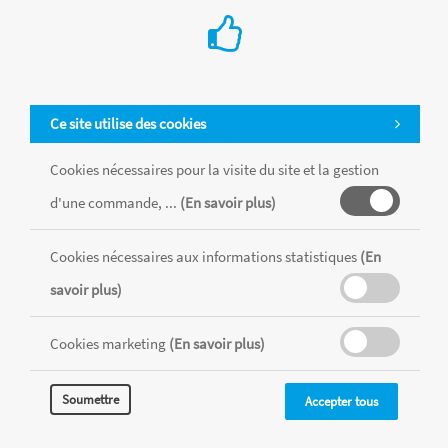
Ce site utilise des cookies
Cookies nécessaires pour la visite du site et la gestion
d'une commande, ...
(En savoir plus)
Tous les produits sont vendus dans la limite des stocks disponibles de
chaque magasin, toutes taxes comprises.
Cookies nécessaires aux informations statistiques
(En
savoir plus)
MENTIONS LÉGALES
CONDITIONS GÉNÉRALES
RÉALISÉ AVEC MERCATOR
Cookies marketing
(En savoir plus)
CMS
Soumettre
Accepter tous