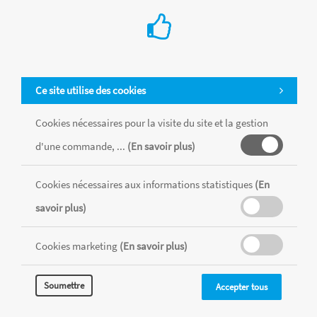
Ce site utilise des cookies
Cookies nécessaires pour la visite du site et la gestion
d'une commande, ...
(En savoir plus)
Tous les produits sont vendus dans la limite des stocks disponibles de
chaque magasin, toutes taxes comprises.
Cookies nécessaires aux informations statistiques
(En
savoir plus)
MENTIONS LÉGALES
CONDITIONS GÉNÉRALES
Cookies marketing
(En savoir plus)
RÉALISÉ AVEC MERCATOR
CMS
Soumettre
Accepter tous