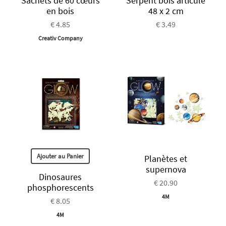
Sachets de 60 cœurs
Serpent bois articulé
en bois
48 x 2 cm
€ 4.85
€ 3.49
Creativ Company
Ajouter au Panier
Planètes et
supernova
Dinosaures
€ 20.90
phosphorescents
4M
€ 8.05
4M