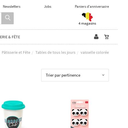
Newsletters
Jobs
Paniers d'anniversaire
4 magasins
ERIE & FÊTE
Pâtisserie et Fête
Tables de tous les jours
vaisselle colorée
Trier par pertinence