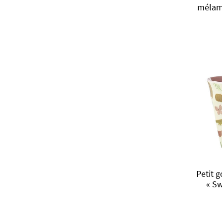
mélami
Petit 
« S