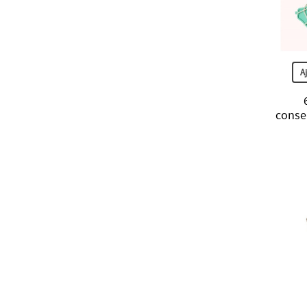
A
conser