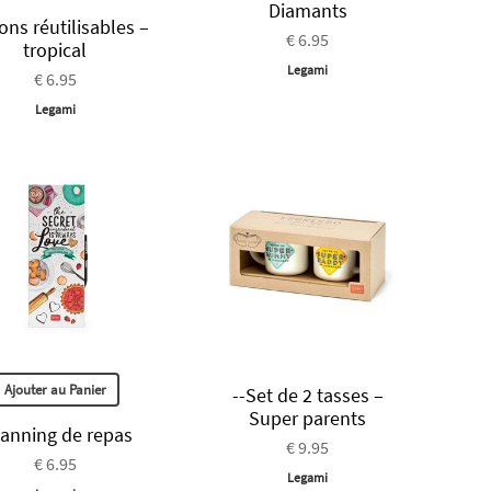
Diamants
ons réutilisables –
€ 6.95
tropical
Legami
€ 6.95
Legami
Ajouter au Panier
--Set de 2 tasses –
Super parents
lanning de repas
€ 9.95
€ 6.95
Legami