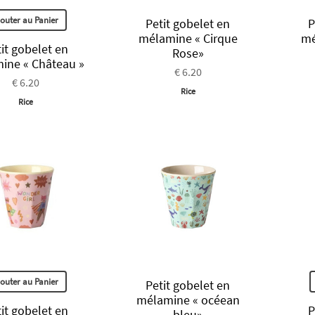
jouter au Panier
Petit gobelet en
P
mélamine « Cirque
mé
it gobelet en
Rose»
ine « Château »
€ 6.20
€ 6.20
Rice
Rice
jouter au Panier
Petit gobelet en
mélamine « océean
it gobelet en
P
bleu»