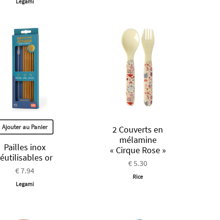
Legami
Ajouter au Panier
2 Couverts en
mélamine
Pailles inox
« Cirque Rose »
réutilisables or
€ 5.30
€ 7.94
Rice
Legami