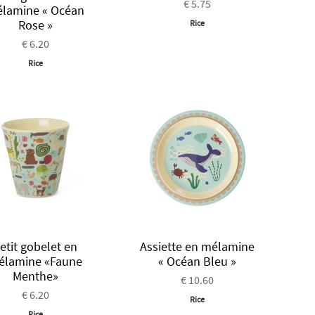
€ 5.75
lamine « Océan
Rose »
Rice
€ 6.20
Rice
etit gobelet en
Assiette en mélamine
élamine «Faune
« Océan Bleu »
Menthe»
€ 10.60
€ 6.20
Rice
Rice