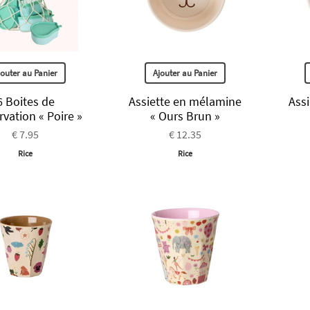
jouter au Panier
Ajouter au Panier
6 Boites de
Assiette en mélamine
Ass
vation « Poire »
« Ours Brun »
€ 7.95
€ 12.35
Rice
Rice