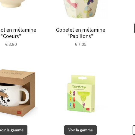
 bol en mélamine
Gobelet en mélamine
"Coeurs"
"Papillons"
€ 8.80
€ 7.05
Voir la gamme
Voir la gamme