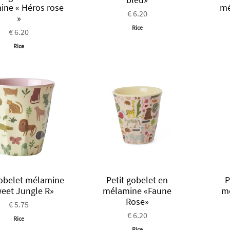
ne « Héros rose
mé
€ 6.20
»
Rice
€ 6.20
Rice
gobelet mélamine
Petit gobelet en
P
weet Jungle R»
mélamine «Faune
m
Rose»
€ 5.75
€ 6.20
Rice
Rice