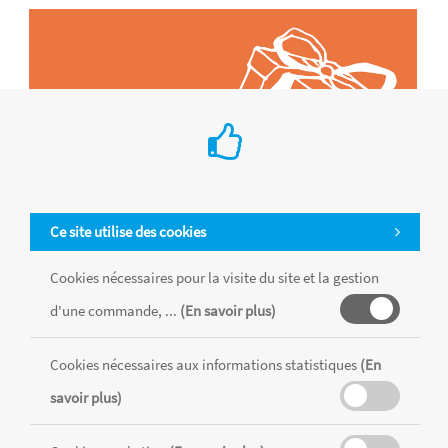
Ce site utilise des cookies
Cookies nécessaires pour la visite du site et la gestion
d'une commande, ...
(En savoir plus)
Tous les produits sont vendus dans la limite des stocks disponibles de
chaque magasin, toutes taxes comprises.
Cookies nécessaires aux informations statistiques
(En
savoir plus)
MENTIONS LÉGALES
CONDITIONS GÉNÉRALES