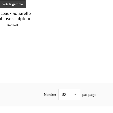
Voir la gamme
nceaux aquarelle
biose sculpteurs
Raphaël
Montrer
52
par page