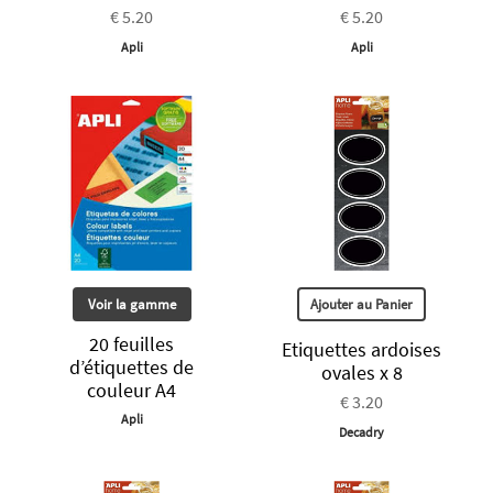
€ 5.20
€ 5.20
Apli
Apli
Voir la gamme
Ajouter au Panier
20 feuilles
Etiquettes ardoises
d’étiquettes de
ovales x 8
couleur A4
€ 3.20
Apli
Decadry