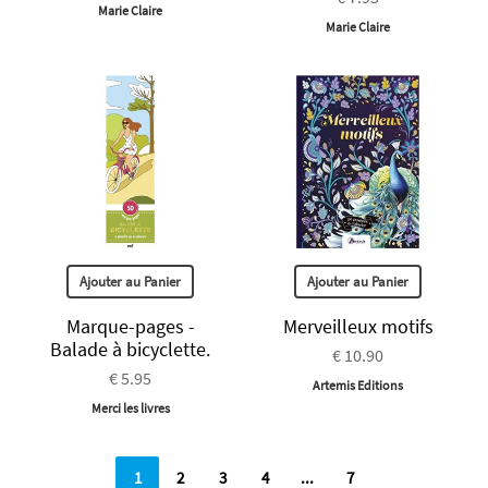
Marie Claire
Marie Claire
Ajouter au Panier
Ajouter au Panier
Marque-pages -
Merveilleux motifs
Balade à bicyclette.
€ 10.90
€ 5.95
Artemis Editions
Merci les livres
1
2
3
4
...
7