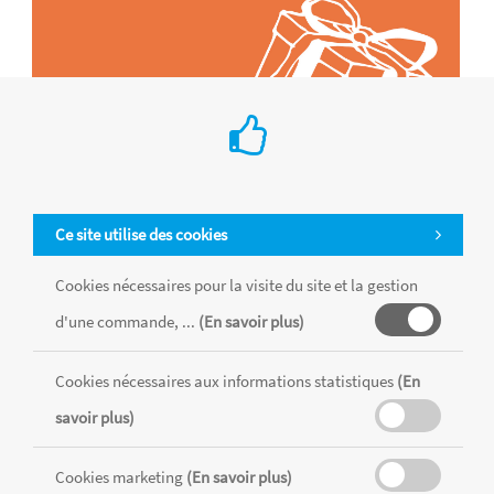
Ce site utilise des cookies
Cookies nécessaires pour la visite du site et la gestion
d'une commande, ...
(En savoir plus)
Tous les produits sont vendus dans la limite des stocks disponibles de
chaque magasin, toutes taxes comprises.
Cookies nécessaires aux informations statistiques
(En
savoir plus)
MENTIONS LÉGALES
CONDITIONS GÉNÉRALES
RÉALISÉ AVEC MERCATOR
Cookies marketing
(En savoir plus)