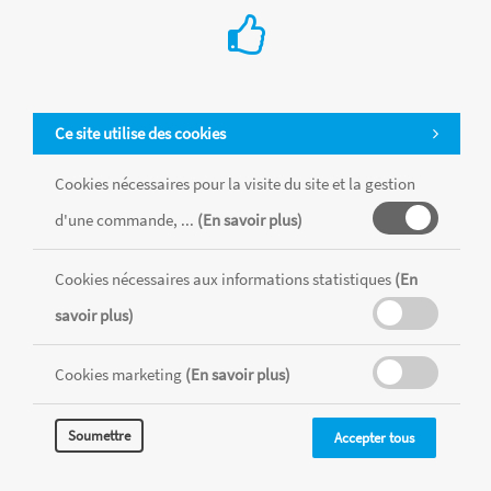
Ce site utilise des cookies
Cookies nécessaires pour la visite du site et la gestion
d'une commande, ...
(En savoir plus)
Tous les produits sont vendus dans la limite des stocks disponibles de
chaque magasin, toutes taxes comprises.
Cookies nécessaires aux informations statistiques
(En
savoir plus)
MENTIONS LÉGALES
CONDITIONS GÉNÉRALES
Cookies marketing
(En savoir plus)
RÉALISÉ AVEC MERCATOR
CMS
Soumettre
Accepter tous