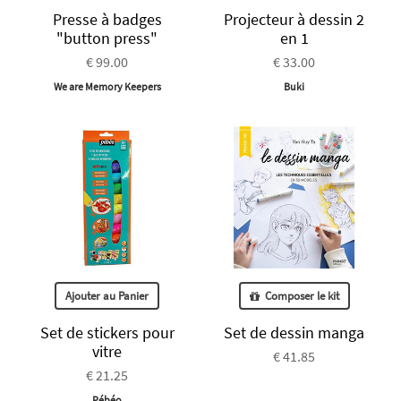
Presse à badges
Projecteur à dessin 2
"button press"
en 1
€ 99.00
€ 33.00
We are Memory Keepers
Buki
Ajouter au Panier
Composer le kit
Set de stickers pour
Set de dessin manga
vitre
€ 41.85
€ 21.25
Pébéo