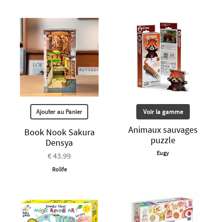
Ajouter au Panier
Voir la gamme
Animaux sauvages
Book Nook Sakura
puzzle
Densya
Eugy
€ 43.99
Rolife