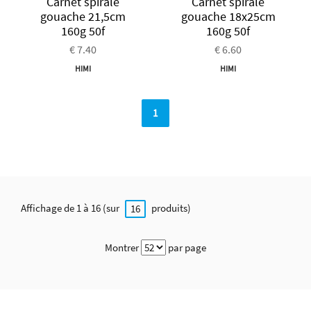
Carnet spirale
Carnet spirale
gouache 21,5cm
gouache 18x25cm
160g 50f
160g 50f
€ 7.40
€ 6.60
HIMI
HIMI
1
Affichage de 1 à 16 (sur
produits)
16
Montrer
par page