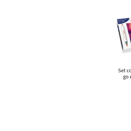
Set c
go 