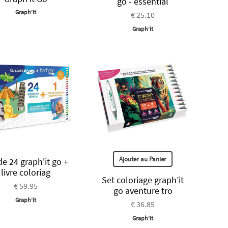
go - essential
Graph'it
€ 25.10
Graph'it
Ajouter au Panier
de 24 graph'it go +
livre coloriag
Set coloriage graph’it
€ 59.95
go aventure tro
Graph'it
€ 36.85
Graph'it