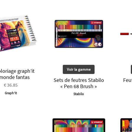
Voir la gamme
oloriage graph’it
monde fantas
Sets de feutres Stabilo
Feu
€ 36.85
« Pen 68 Brush »
Graph'it
Stabilo