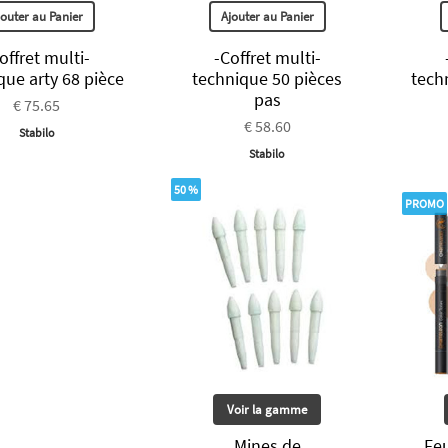
jouter au Panier
Ajouter au Panier
offret multi-
-Coffret multi-
que arty 68 pièce
technique 50 pièces
tech
pas
€ 75.65
€ 58.60
Stabilo
Stabilo
50 %
PROMO
Voir la gamme
Mines de
Fe