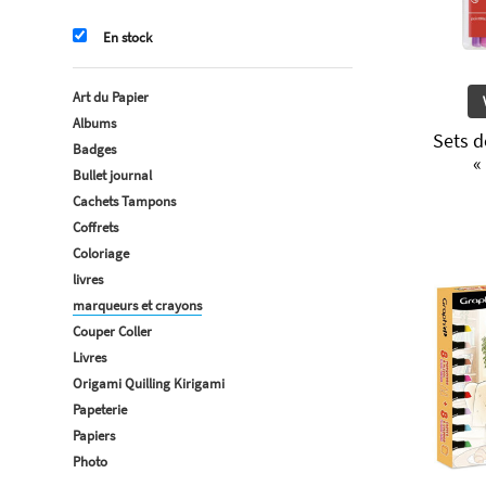
En stock
Art du Papier
Albums
Sets d
Badges
«
Bullet journal
Cachets Tampons
Coffrets
Coloriage
livres
marqueurs et crayons
Couper Coller
Livres
Origami Quilling Kirigami
Papeterie
Papiers
Photo