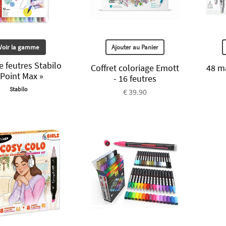
Voir la gamme
Ajouter au Panier
e feutres Stabilo
Coffret coloriage Emott
48 m
 Point Max »
- 16 feutres
Stabilo
€ 39.90