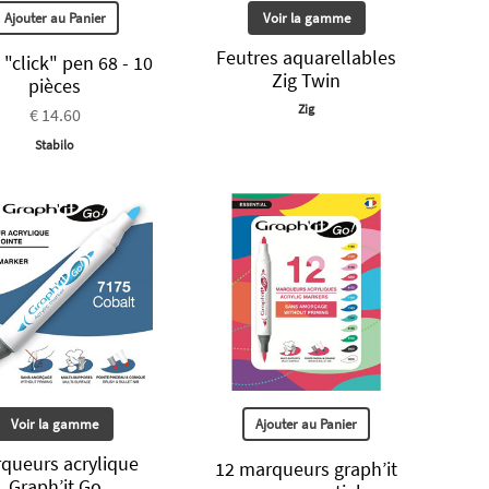
Ajouter au Panier
Voir la gamme
Feutres aquarellables
 "click" pen 68 - 10
Zig Twin
pièces
Zig
€ 14.60
Stabilo
Voir la gamme
Ajouter au Panier
queurs acrylique
12 marqueurs graph’it
Graph’it Go