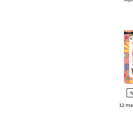
A
12 ma