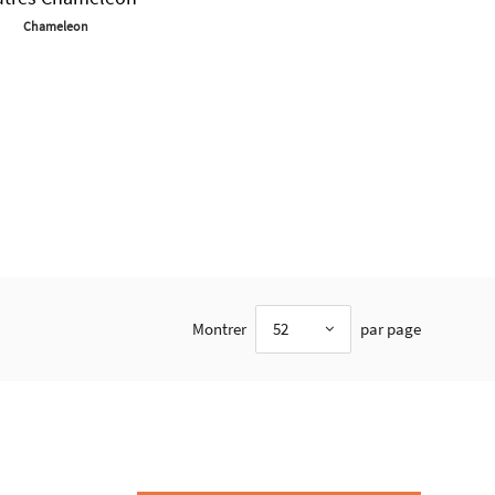
Chameleon
Montrer
52
par page