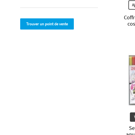
A
Coffr
cos
Trouver un point de vente
Se
aqu