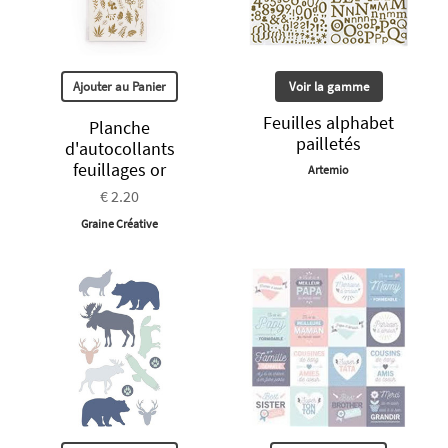
Ajouter au Panier
Voir la gamme
Feuilles alphabet
Planche
pailletés
d'autocollants
feuillages or
Artemio
€ 2.20
Graine Créative