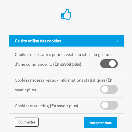
Ce site utilise des cookies
Cookies nécessaires pour la visite du site et la gestion
d'une commande, ...
(En savoir plus)
Tous les produits sont vendus dans la limite des stocks disponibles de
chaque magasin, toutes taxes comprises.
Cookies nécessaires aux informations statistiques
(En
savoir plus)
MENTIONS LÉGALES
CONDITIONS GÉNÉRALES
RÉALISÉ AVEC MERCATOR
Cookies marketing
(En savoir plus)
CMS
Soumettre
Accepter tous