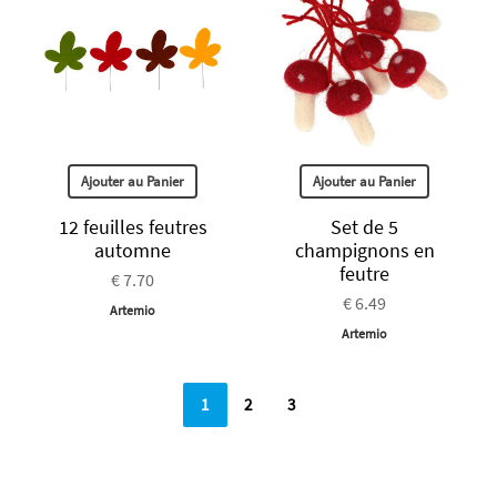
Ajouter au Panier
Ajouter au Panier
12 feuilles feutres
Set de 5
automne
champignons en
feutre
€ 7.70
€ 6.49
Artemio
Artemio
1
2
3