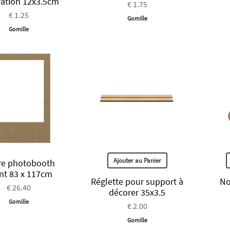
ation 12x3.5cm
€ 1.75
€ 1.25
Gomille
Gomille
Ajouter au Panier
re photobooth
nt 83 x 117cm
Réglette pour support à
No
€ 26.40
décorer 35x3.5
Gomille
€ 2.00
Gomille