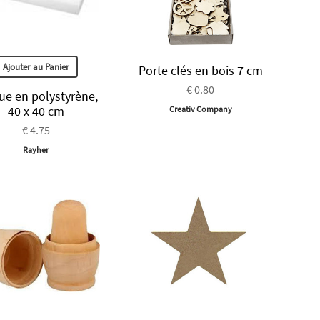
Ajouter au Panier
Porte clés en bois 7 cm
€ 0.80
ue en polystyrène,
40 x 40 cm
Creativ Company
€ 4.75
Rayher