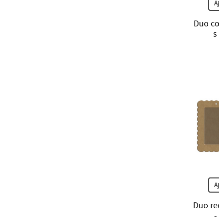
A
Duo cœ
s
A
Duo rec
-