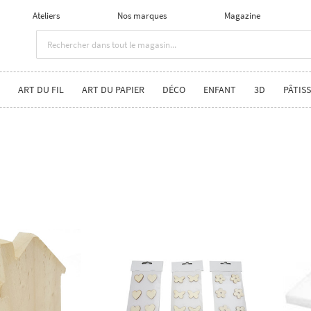
Ateliers
Nos marques
Magazine
ART DU FIL
ART DU PAPIER
DÉCO
ENFANT
3D
PÂTISS