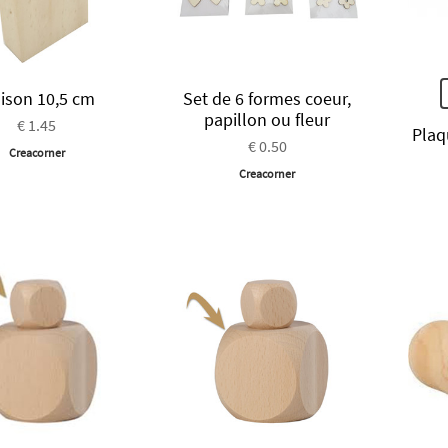
ison 10,5 cm
Set de 6 formes coeur,
papillon ou fleur
€ 1.45
Plaq
€ 0.50
Creacorner
Creacorner