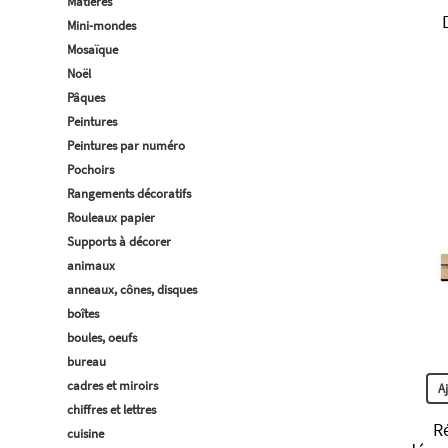
Matières
Mini-mondes
Mosaïque
Noël
Pâques
Peintures
Peintures par numéro
Pochoirs
Rangements décoratifs
Rouleaux papier
Supports à décorer
animaux
anneaux, cônes, disques
boîtes
boules, oeufs
bureau
cadres et miroirs
A
chiffres et lettres
R
cuisine