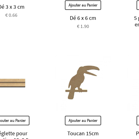
Ajouter au Panier
Dé 3 x 3 cm
€ 0.66
Dé 6 x 6 cm
5
e
€ 1.90
jouter au Panier
Ajouter au Panier
églette pour
Toucan 15cm
P