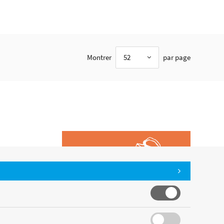
Montrer
52
par page