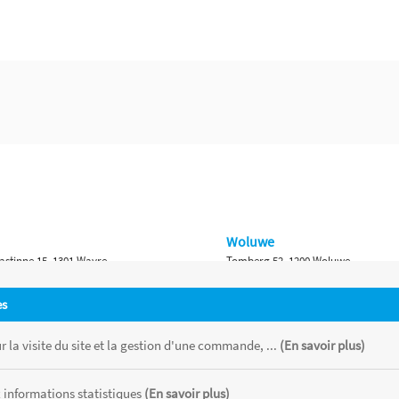
Woluwe
astinne 15, 1301 Wavre
Tomberg 52, 1200 Woluwe
Namur
es
 Bruxelles 315, 1410 Waterloo
Ch. de Marche 382, 5100 Namur
 la visite du site et la gestion d'une commande, ...
(En savoir plus)
 informations statistiques
(En savoir plus)