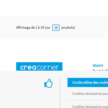
Affichage de 1 à 19 (sur
produits)
19
Wavre
Rue de la W
Horaires d'ouverture
Waterloo
Ce site utilise des cooki
Chaussée de
Accès aux magasins
Livraison
Cookies nécessaires pour
Retours d'articles
Une histoire de famille
Cookies nécessaires aux