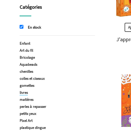
Catégories
A
En stock
J'appr
Enfant
Art du fil
Bricolage
Aquabeads
chenilles
colles et ciseaux
gomettes
livres
matières
perles à repasser
petits yeux
Pixel Art
plastique dingue