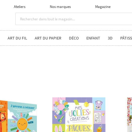
Ateliers
Nos marques
Magazine
ART DU FIL
ART DU PAPIER
DÉCO
ENFANT
3D
PÂTISS