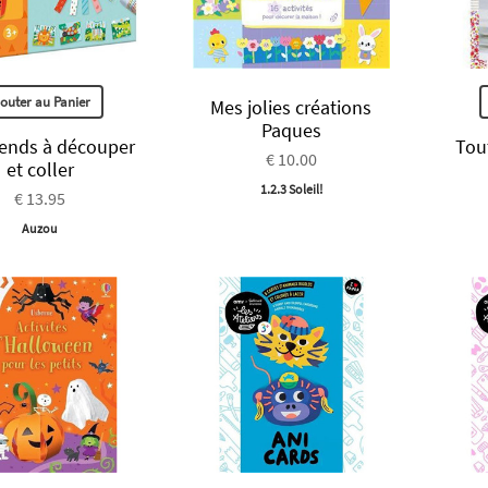
jouter au Panier
Mes jolies créations
Paques
ends à découper
Tou
€ 10.00
et coller
1.2.3 Soleil!
€ 13.95
Auzou