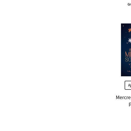
Gr
A
Mercre
p