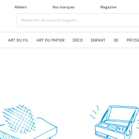
Ateliers
Nos marques
Magazine
ART DU FIL
ART DU PAPIER
DÉCO
ENFANT
3D
PÂTISS