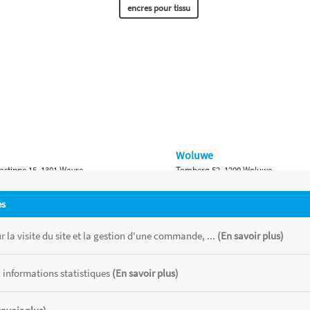
encres pour tissu
Woluwe
astinne 15, 1301 Wavre
Tomberg 52, 1200 Woluwe
Namur
es
 Bruxelles 315, 1410 Waterloo
Ch. de Marche 382, 5100 Namur
 la visite du site et la gestion d'une commande, ...
(En savoir plus)
 informations statistiques
(En savoir plus)