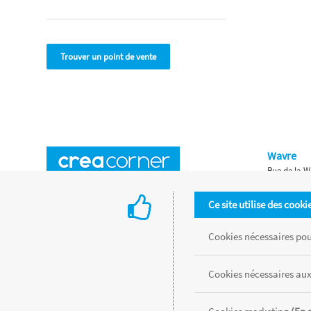
Trouver un point de vente
Wavre
Rue de la W
Horaires d'ouverture
Waterloo
Ce site utilise des cooki
Chaussée de
Accès aux magasins
Livraison
Cookies nécessaires pour
Retours d'articles
Une histoire de famille
Cookies nécessaires aux
Remises spéciales
Gestion des cookies