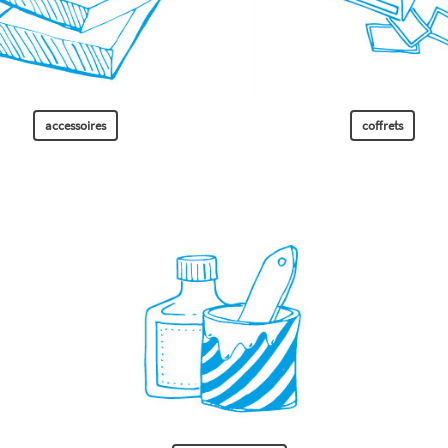
accessoires
coffrets