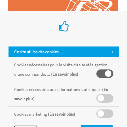
Ce site utilise des cookies
Cookies nécessaires pour la visite du site et la gestion
d'une commande, ...
(En savoir plus)
Tous les produits sont vendus dans la limite des stocks disponibles de
chaque magasin, toutes taxes comprises.
Cookies nécessaires aux informations statistiques
(En
savoir plus)
MENTIONS LÉGALES
CONDITIONS GÉNÉRALES
RÉALISÉ AVEC MERCATOR
Cookies marketing
(En savoir plus)
CMS