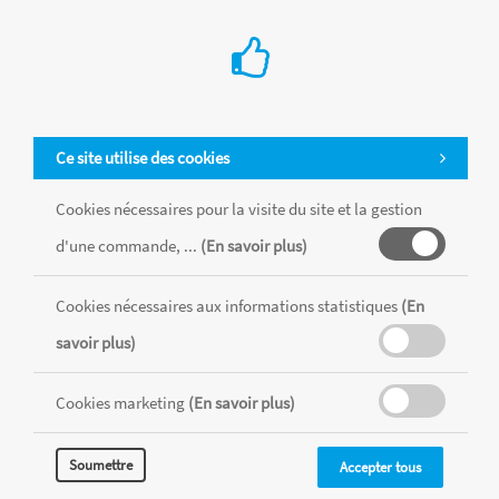
Ce site utilise des cookies
Cookies nécessaires pour la visite du site et la gestion
d'une commande, ...
(En savoir plus)
Tous les produits sont vendus dans la limite des stocks disponibles de
chaque magasin, toutes taxes comprises.
Cookies nécessaires aux informations statistiques
(En
savoir plus)
MENTIONS LÉGALES
CONDITIONS GÉNÉRALES
Cookies marketing
(En savoir plus)
RÉALISÉ AVEC MERCATOR
CMS
Soumettre
Accepter tous