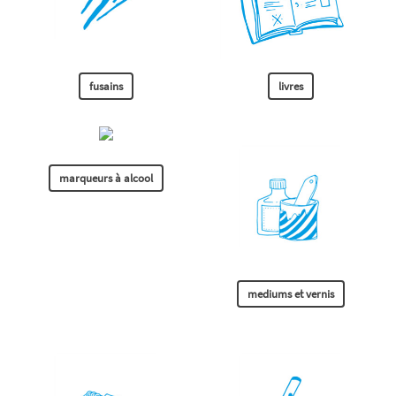
fusains
livres
marqueurs à alcool
mediums et vernis