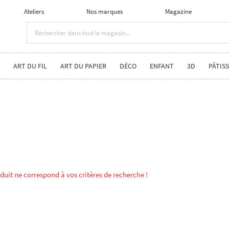
Ateliers
Nos marques
Magazine
ART DU FIL
ART DU PAPIER
DÉCO
ENFANT
3D
PÂTISS
uit ne correspond à vos critères de recherche !