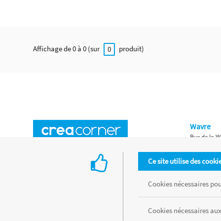
Affichage de 0 à 0 (sur
produit)
0
Wavre
Rue de la W
Horaires d'ouverture
Waterloo
Ce site utilise des cooki
Chaussée de
Accès aux magasins
Livraison
Cookies nécessaires pour
Retours d'articles
Une histoire de famille
Cookies nécessaires aux
Remises spéciales