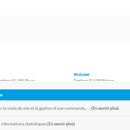
Woluwe
astinne 15, 1301 Wavre
Tomberg 52, 1200 Woluwe
Namur
es
 Bruxelles 315, 1410 Waterloo
Ch. de Marche 382, 5100 Namur
 la visite du site et la gestion d'une commande, ...
(En savoir plus)
 informations statistiques
(En savoir plus)