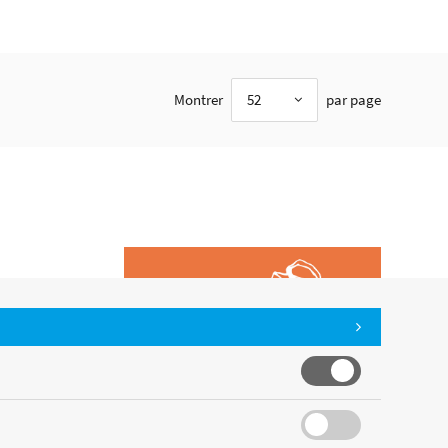
Montrer
52
par page