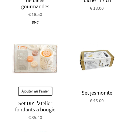
de baies
"biche" 17 cm
gourmandes
€ 18.00
€ 18.50
DMC
Ajouter au Panier
Set jesmonite
€ 45.00
Set DIY l'atelier
fondants a bougie
€ 35.40