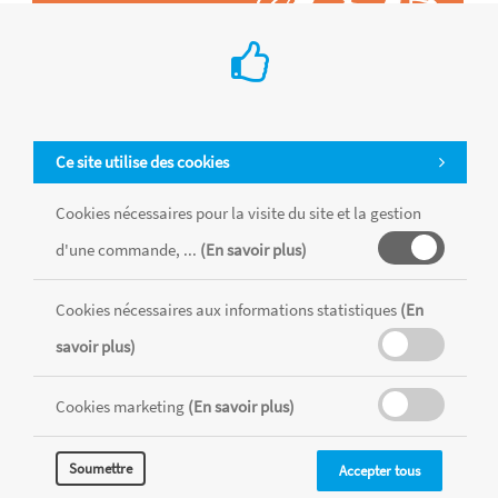
Ce site utilise des cookies
Cookies nécessaires pour la visite du site et la gestion
d'une commande, ...
(En savoir plus)
Tous les produits sont vendus dans la limite des stocks disponibles de
chaque magasin, toutes taxes comprises.
Cookies nécessaires aux informations statistiques
(En
savoir plus)
MENTIONS LÉGALES
CONDITIONS GÉNÉRALES
RÉALISÉ AVEC MERCATOR
Cookies marketing
(En savoir plus)
CMS
Soumettre
Accepter tous