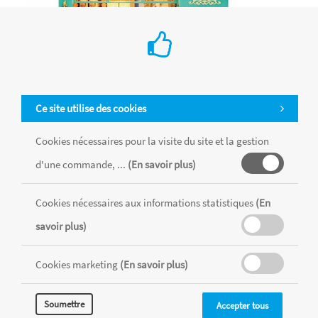
Ce site utilise des cookies
Cookies nécessaires pour la visite du site et la gestion
-Salon de thé Alice miniature
d'une commande, ...
(En savoir plus)
€ 41.99
Cookies nécessaires aux informations statistiques
(En
Rolife
savoir plus)
Cette Maison de poupées s'inspire de l'univers d'Alice au Pays
des Merveilles !
Cookies marketing
(En savoir plus)
Ajouter au Panier
Soumettre
Accepter tous