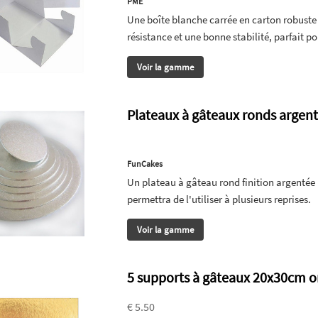
PME
Une boîte blanche carrée en carton robuste
résistance et une bonne stabilité, parfait p
Voir la gamme
Plateaux à gâteaux ronds argen
FunCakes
Un plateau à gâteau rond finition argentée p
permettra de l'utiliser à plusieurs reprises.
Voir la gamme
5 supports à gâteaux 20x30cm o
€ 5.50