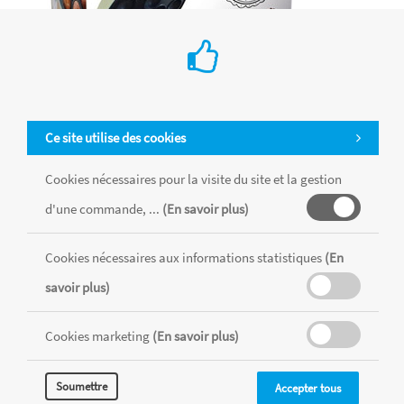
Ce site utilise des cookies
Machine "cakepops factory"
Cookies nécessaires pour la visite du site et la gestion
d'une commande, ...
(En savoir plus)
€ 55.99
Scrapcooking
Cookies nécessaires aux informations statistiques
(En
Ajouter au Panier
savoir plus)
Cookies marketing
(En savoir plus)
Soumettre
Accepter tous