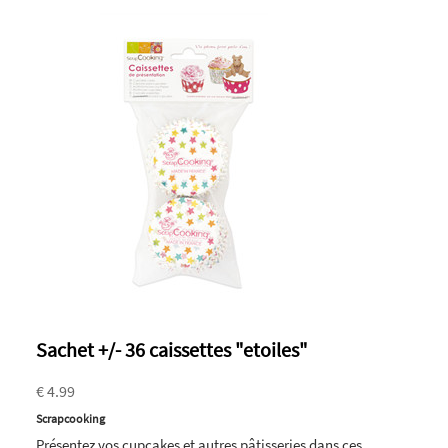
Sachet +/- 36 caissettes "etoiles"
€ 4.99
Scrapcooking
Présentez vos cupcakes et autres pâtisseries dans ces