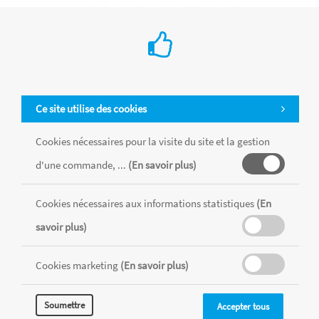
-emporte pièce « chenille » 11 cm
€ 7.85
Ce site utilise des cookies
Birkmann
Emporte-pièce en Inox idéal pour la découpe de biscuits, de
Cookies nécessaires pour la visite du site et la gestion
sablés... Utilisez-les également découper les pâtes à tarte, la
d'une commande, ...
(En savoir plus)
pâte à sucre, le pain de mie...
Ajouter au Panier
Cookies nécessaires aux informations statistiques
(En
savoir plus)
Cookies marketing
(En savoir plus)
Soumettre
Accepter tous