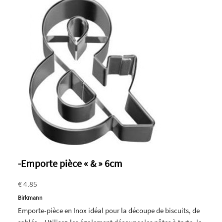
-Emporte pièce « & » 6cm
€ 4.85
Birkmann
Emporte-pièce en Inox idéal pour la découpe de biscuits, de