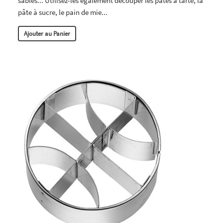
sablés... Utilisez-les également découper les pâtes à tarte, la
pâte à sucre, le pain de mie...
Ajouter au Panier