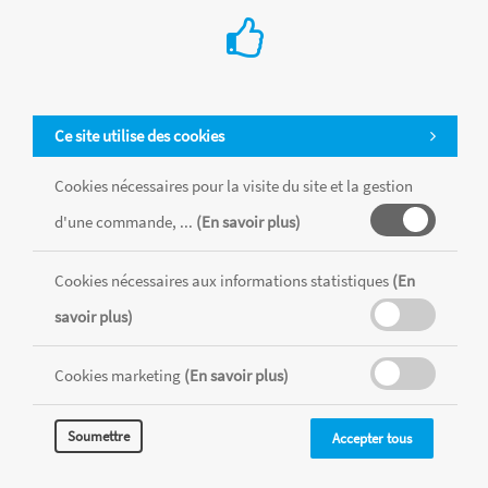
Ce site utilise des cookies
Cookies nécessaires pour la visite du site et la gestion
d'une commande, ...
(En savoir plus)
Tous les produits sont vendus dans la limite des stocks disponibles de
chaque magasin, toutes taxes comprises.
Cookies nécessaires aux informations statistiques
(En
savoir plus)
MENTIONS LÉGALES
CONDITIONS GÉNÉRALES
RÉALISÉ AVEC MERCATOR
Cookies marketing
(En savoir plus)
CMS
Soumettre
Accepter tous