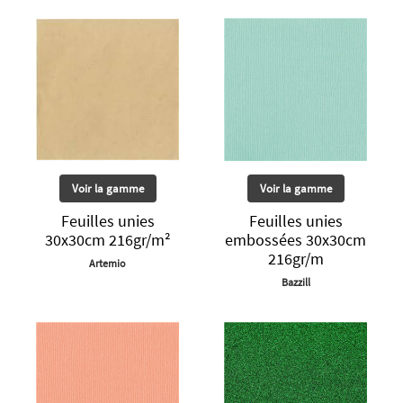
Voir la gamme
Voir la gamme
Feuilles unies
Feuilles unies
30x30cm 216gr/m²
embossées 30x30cm
216gr/m
Artemio
Bazzill