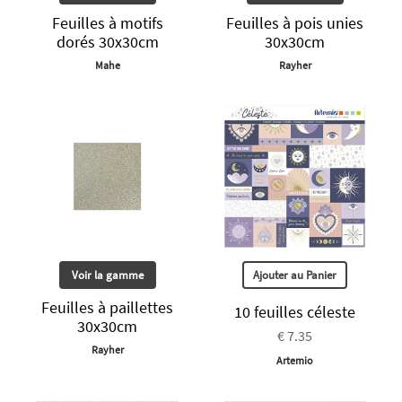
Feuilles à motifs
Feuilles à pois unies
dorés 30x30cm
30x30cm
Mahe
Rayher
Voir la gamme
Ajouter au Panier
Feuilles à paillettes
10 feuilles céleste
30x30cm
€ 7.35
Rayher
Artemio