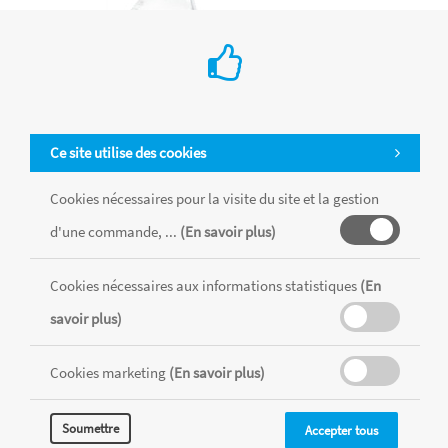
Ce site utilise des cookies
Cookies nécessaires pour la visite du site et la gestion
d'une commande, ...
(En savoir plus)
Médium "sansodor" pour huile 250ml
Cookies nécessaires aux informations statistiques
(En
€ 16.75
savoir plus)
Winsor & Newton
Les additifs Sansodor pour couleurs à l’huile et alkydes sont
Cookies marketing
(En savoir plus)
des solvants qui s’évaporent sans lamoindre odeur. Ils ne
laissent pas de résidu et sont parfaits pour la conservation.
Soumettre
Accepter tous