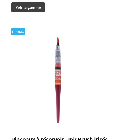
Voir la gamme
PROMO
Pinceaux à réservoir - Ink Brush irisés