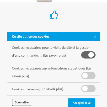
Ce site utilise des cookies
Cookies nécessaires pour la visite du site et la gestion
d'une commande, ...
(En savoir plus)
Diluants « Green for Oil »
Cookies nécessaires aux informations statistiques
(En
savoir plus)
Sennelier
Cookies marketing
(En savoir plus)
Le diluant "Green for Oil" permet de rendre la pâte plus fluide
et ainsi faciliter l'esquisse au début de chacune de vos
œuvres. C'est une excellente alternative à l'essence de pétrole
Soumettre
Accepter tous