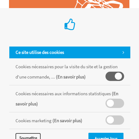
Ce site utilise des cookies
Cookies nécessaires pour la visite du site et la gestion
d'une commande, ...
(En savoir plus)
Tous les produits sont vendus dans la limite des stocks disponibles de
chaque magasin, toutes taxes comprises.
Cookies nécessaires aux informations statistiques
(En
savoir plus)
MENTIONS LÉGALES
CONDITIONS GÉNÉRALES
Cookies marketing
(En savoir plus)
RÉALISÉ AVEC MERCATOR
CMS
Soumettre
Accepter tous