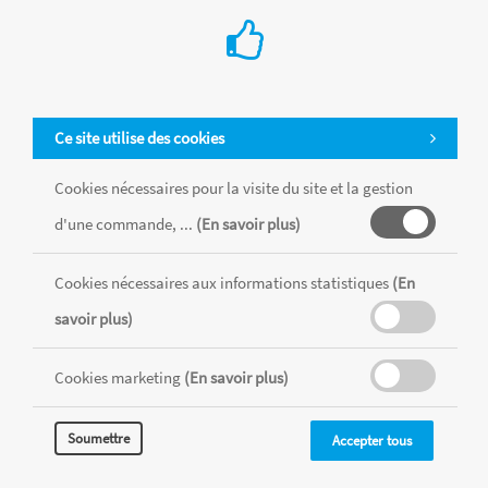
Ce site utilise des cookies
Cookies nécessaires pour la visite du site et la gestion
d'une commande, ...
(En savoir plus)
Tous les produits sont vendus dans la limite des stocks disponibles de
chaque magasin, toutes taxes comprises.
Cookies nécessaires aux informations statistiques
(En
savoir plus)
MENTIONS LÉGALES
CONDITIONS GÉNÉRALES
Cookies marketing
(En savoir plus)
RÉALISÉ AVEC MERCATOR
CMS
Soumettre
Accepter tous