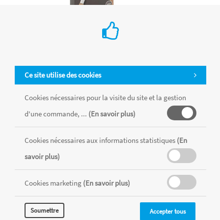
Set de 3 couteaux de peinture
€ 3.45
Ce site utilise des cookies
Ajouter au Panier
Cookies nécessaires pour la visite du site et la gestion
d'une commande, ...
(En savoir plus)
Cookies nécessaires aux informations statistiques
(En
savoir plus)
Cookies marketing
(En savoir plus)
Soumettre
Accepter tous