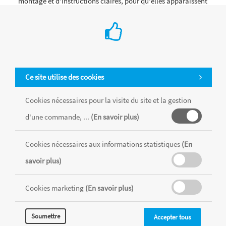
montage et d'instructions claires, pour qu'elles apparaissent
comme dans un sortilège ! Retrouvez tous ces endroits
incroyables décrits dans le deuxième volet de cet ouvrage,
une encyclopédie illustrée de 32 pages qui vous révélera tous
leurs secrets, pour faire de ce voyage dans le monde de Harry
Potter un moment inoubliable...
Ce site utilise des cookies
Cookies nécessaires pour la visite du site et la gestion
d'une commande, ...
(En savoir plus)
Cookies nécessaires aux informations statistiques
(En
savoir plus)
Cookies marketing
(En savoir plus)
Soumettre
Accepter tous