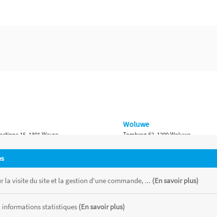
Woluwe
astinne 15, 1301 Wavre
Tomberg 52, 1200 Woluwe
Namur
es
 Bruxelles 315, 1410 Waterloo
Ch. de Marche 382, 5100 Namur
 la visite du site et la gestion d'une commande, ...
(En savoir plus)
 informations statistiques
(En savoir plus)