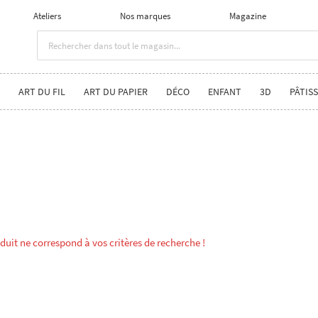
Ateliers
Nos marques
Magazine
ART DU FIL
ART DU PAPIER
DÉCO
ENFANT
3D
PÂTISS
uit ne correspond à vos critères de recherche !