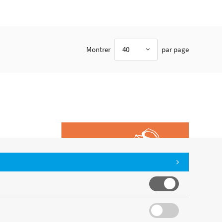
Montrer
40
par page