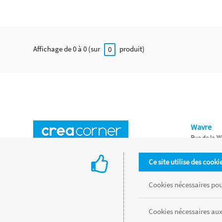
Affichage de 0 à 0 (sur
produit)
0
Wavre
Rue de la W
Horaires d'ouverture
Waterloo
Ce site utilise des cooki
Chaussée de
Accès aux magasins
Livraison
Cookies nécessaires pour
Retours d'articles
Une histoire de famille
Cookies nécessaires aux
Remises spéciales