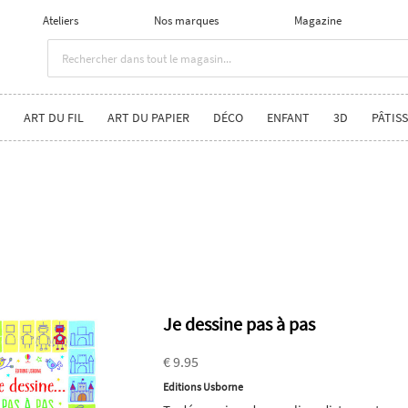
Ateliers
Nos marques
Magazine
ART DU FIL
ART DU PAPIER
DÉCO
ENFANT
3D
PÂTISS
Je dessine pas à pas
€ 9.95
Editions Usborne