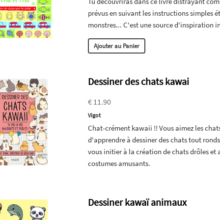
Tu découvriras dans ce livre distrayant com
prévus en suivant les instructions simples é
monstres... C'est une source d'inspiration in
Ajouter au Panier
Dessiner des chats kawai
€ 11.90
Vigot
Chat-crément kawaii !! Vous aimez les chats
d'apprendre à dessiner des chats tout ronds
vous initier à la création de chats drôles et
costumes amusants.
Dessiner kawaï animaux