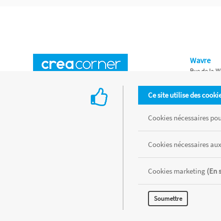
Wavre
Rue de la W
Horaires d'ouverture
Waterloo
Ce site utilise des cooki
Chaussée de
Accès aux magasins
Livraison
Cookies nécessaires pour
Retours d'articles
Une histoire de famille
Cookies nécessaires aux
Remises spéciales
Gestion des cookies
Cookies marketing
(En 
Tous les produits sont vendus dans la limite des stocks disponibles de
Soumettre
MENTIONS LÉGALES
CONDITIONS GÉNÉRALES
RÉALISÉ AVEC MER