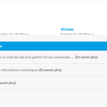
Woluwe
astinne 15, 1301 Wavre
Tomberg 52, 1200 Woluwe
Namur
es
 Bruxelles 315, 1410 Waterloo
Ch. de Marche 382, 5100 Namur
 la visite du site et la gestion d'une commande, ...
(En savoir plus)
 informations statistiques
(En savoir plus)
savoir plus)
 chaque magasin, toutes taxes comprises.
CATOR